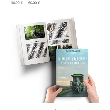
Plage
30,00
€
–
60,00
€
de
prix :
30,00 €
à
60,00 €