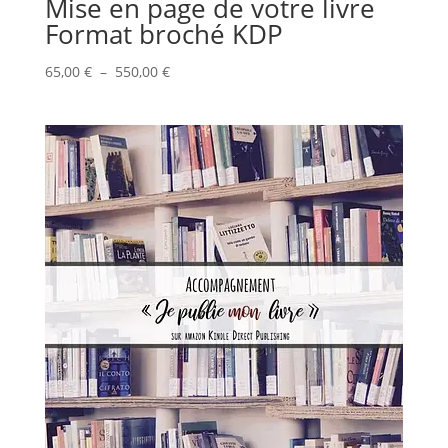
Mise en page de votre livre
Format broché KDP
Plage
65,00
€
–
550,00
€
de
prix :
65,00 €
à
550,00 €