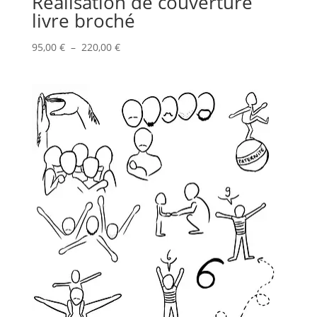
Réalisation de couverture
livre broché
Plage
95,00
€
–
220,00
€
de
prix :
95,00 €
à
220,00 €