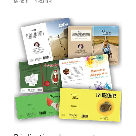
Plage
65,00
€
–
190,00
€
de
prix :
65,00 €
à
190,00 €