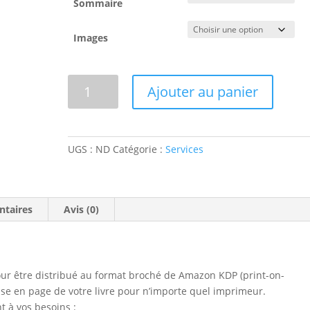
Sommaire
Images
quantité
Ajouter au panier
de
Mise
en
page
UGS :
ND
Catégorie :
Services
de
votre
livre
ntaires
Avis (0)
Format
broché
KDP
 pour être distribué au format broché de Amazon KDP (print-on-
se en page de votre livre pour n’importe quel imprimeur.
t à vos besoins :