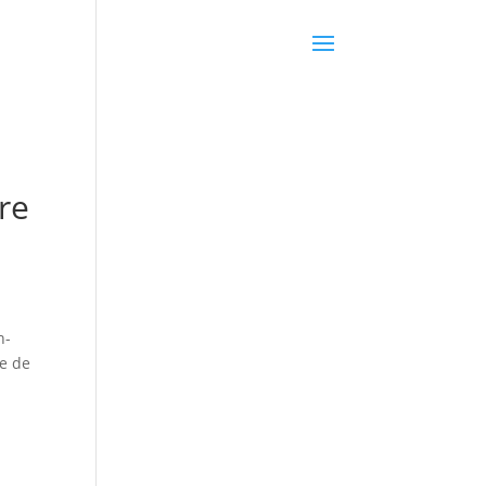
re
n-
ge de