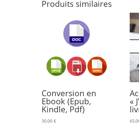
Produits similaires
Conversion en
A
Ebook (Epub,
« 
Kindle, Pdf)
li
30,00
€
65,