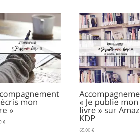
ccompagnement
Accompagneme
J’écris mon
« Je publie mon
vre »
livre » sur Ama
KDP
00
€
65,00
€