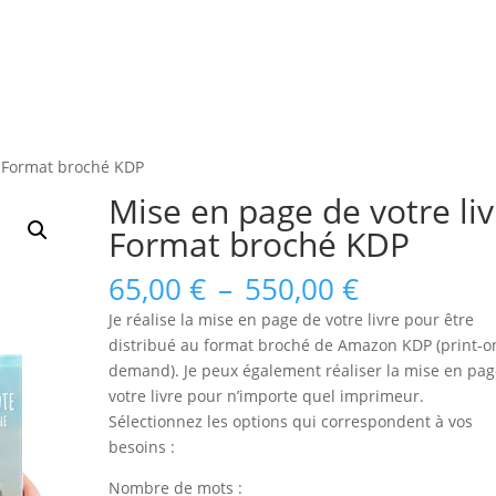
e Format broché KDP
Mise en page de votre liv
Format broché KDP
Plage
65,00
€
–
550,00
€
de
Je réalise la mise en page de votre livre pour être
prix :
distribué au format broché de Amazon KDP (print-o
65,00 €
demand). Je peux également réaliser la mise en pa
à
votre livre pour n’importe quel imprimeur.
550,00 €
Sélectionnez les options qui correspondent à vos
besoins :
Nombre de mots :