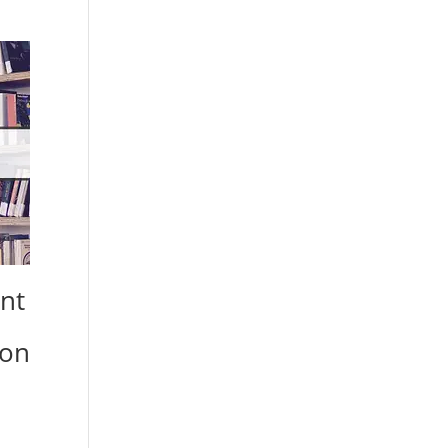
nt
zon