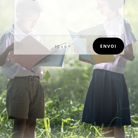
=
ENVOI
15 + 6