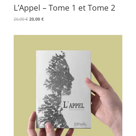
L’Appel – Tome 1 et Tome 2
Le
Le
26,00
€
20,00
€
prix
prix
initial
actuel
était :
est :
26,00 €.
20,00 €.