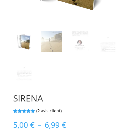
SIRENA
(
2
avis client)
Noté
2
5.00
sur 5
Plage
5,00
€
–
6,99
€
basé sur
notations