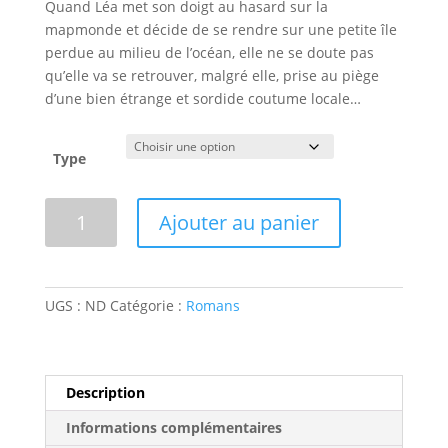
de
Quand Léa met son doigt au hasard sur la
client
prix :
mapmonde et décide de se rendre sur une petite île
5,00 €
perdue au milieu de l’océan, elle ne se doute pas
à
qu’elle va se retrouver, malgré elle, prise au piège
6,99 €
d’une bien étrange et sordide coutume locale…
Type
quantité
Ajouter au panier
de
SIRENA
UGS :
ND
Catégorie :
Romans
Description
Informations complémentaires