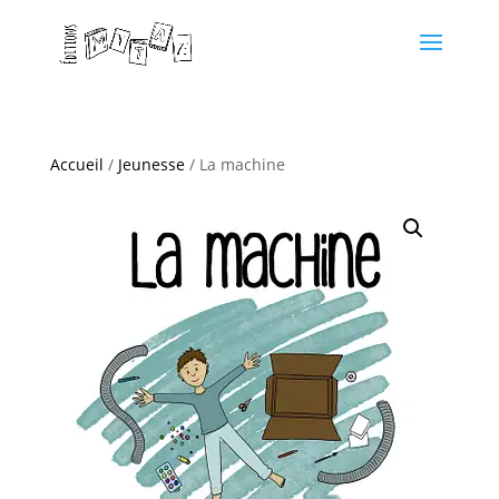
Accueil
/
Jeunesse
/ La machine