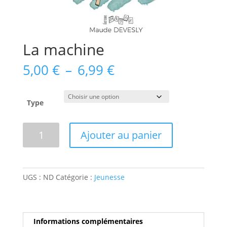
La machine
Plage
5,00
€
–
6,99
€
de
prix :
5,00 €
Type
à
6,99 €
quantité
Ajouter au panier
de
La
machine
UGS :
ND
Catégorie :
Jeunesse
Informations complémentaires