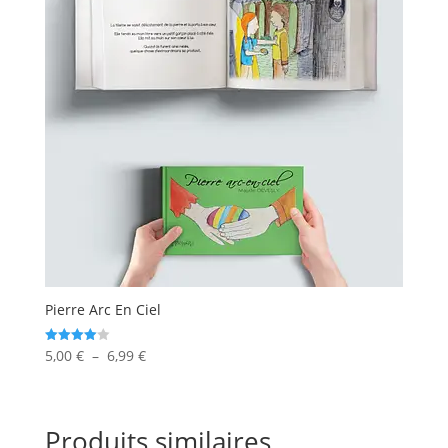
Pierre Arc En Ciel
Plage
5,00
€
–
6,99
€
Note
4.00
de
sur 5
prix :
5,00 €
Produits similaires
à