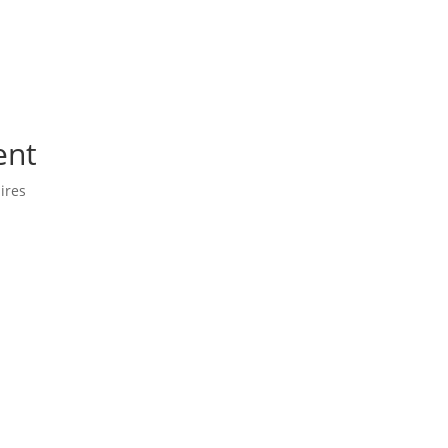
ent
ires