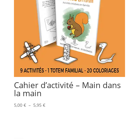
Cahier d’activité – Main dans
la main
Plage
5,00
€
–
5,95
€
de
prix :
5,00 €
à