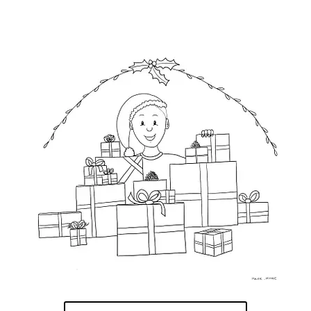
prix :
5,00 €
à
6,99 €