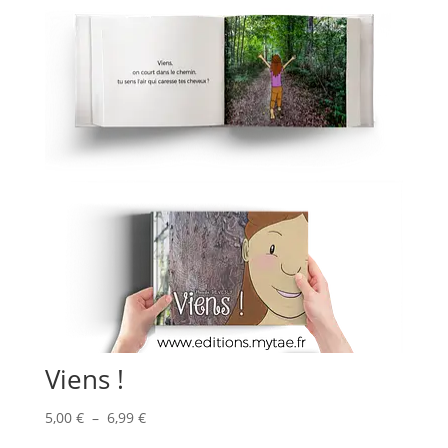
Viens !
Plage
5,00
€
–
6,99
€
de