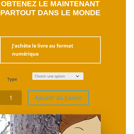
OBTENEZ LE MAINTENANT
PARTOUT DANS LE MONDE
J'achète le livre au format
numérique
Type
quantité
Ajouter au panier
de
Viens
!