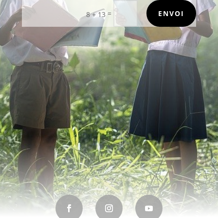
=
ENVOI
8 + 13